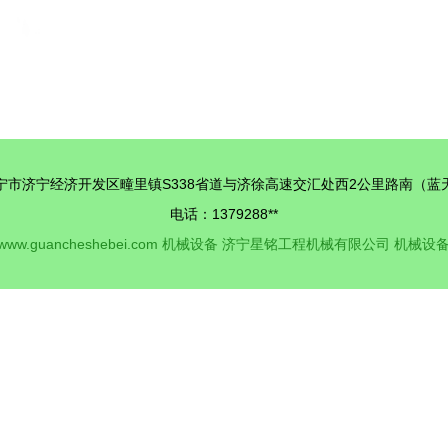
宁市济宁经济开发区疃里镇S338省道与济徐高速交汇处西2公里路南（蓝
电话：1379288**
www.guancheshebei.com
机械设备
济宁星铭工程机械有限公司
机械设